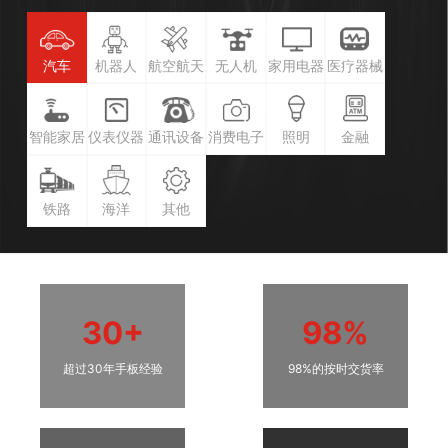
汽车
机器人
航空航天
无人机
家用电器
医疗器械
智能家居
仪表仪器
通讯设备
消费电子
照明
金融
铁路
海洋
其他
30+
98%
超过30年手板经验
98%的按时交货率