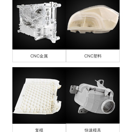
CNC金属
CNC塑料
复模
快速模具