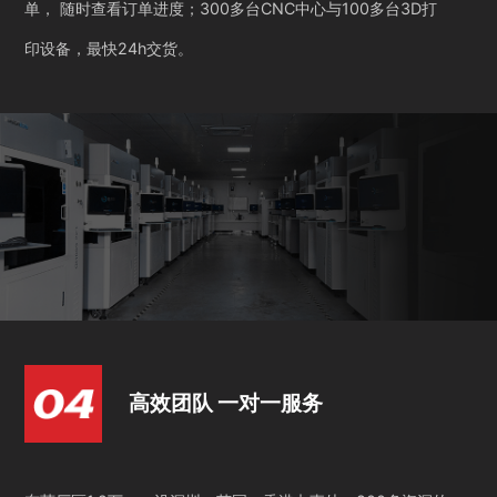
单， 随时查看订单进度；300多台CNC中心与100多台3D打
印设备，最快24h交货。
高效团队 一对一服务