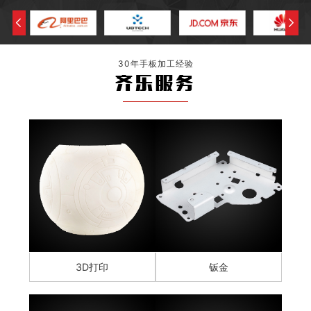
30年手板加工经验
齐乐服务
3D打印
钣金