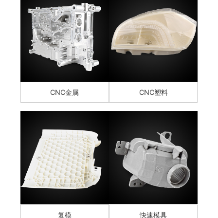
CNC金属
CNC塑料
复模
快速模具