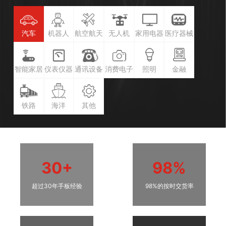
汽车
机器人
航空航天
无人机
家用电器
医疗器械
智能家居
仪表仪器
通讯设备
消费电子
照明
金融
铁路
海洋
其他
30+
98%
超过30年手板经验
98%的按时交货率