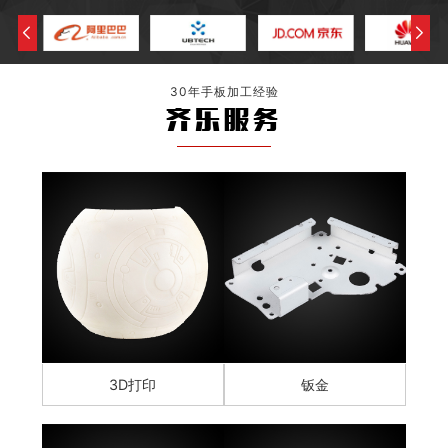
30年手板加工经验
齐乐服务
3D打印
钣金