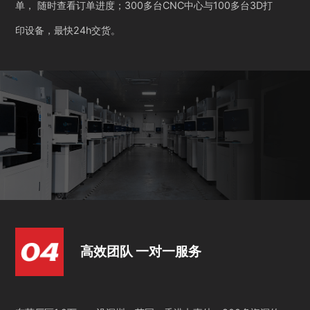
单， 随时查看订单进度；300多台CNC中心与100多台3D打
印设备，最快24h交货。
高效团队 一对一服务