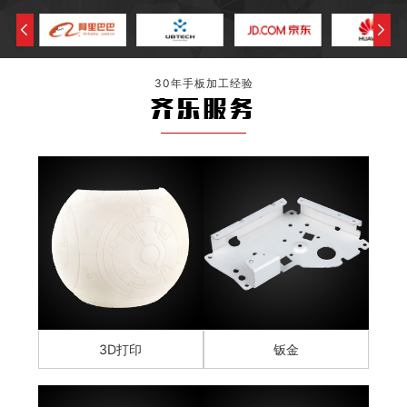
30年手板加工经验
齐乐服务
3D打印
钣金