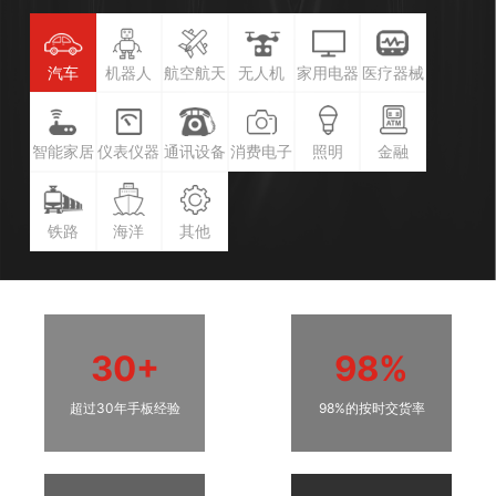
汽车
机器人
航空航天
无人机
家用电器
医疗器械
智能家居
仪表仪器
通讯设备
消费电子
照明
金融
铁路
海洋
其他
30+
98%
超过30年手板经验
98%的按时交货率