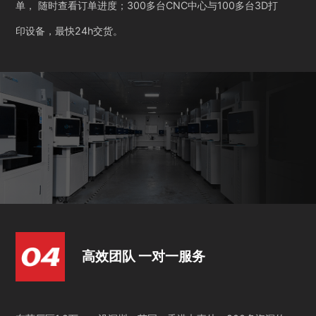
单， 随时查看订单进度；300多台CNC中心与100多台3D打
印设备，最快24h交货。
高效团队 一对一服务