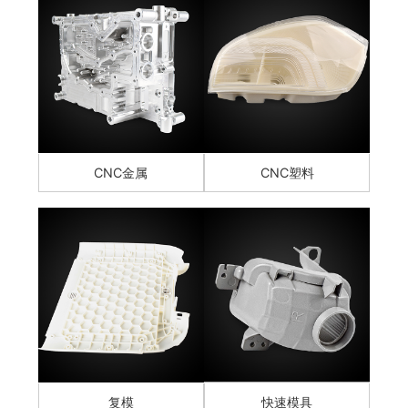
CNC金属
CNC塑料
复模
快速模具