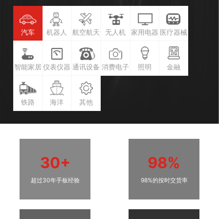
汽车
机器人
航空航天
无人机
家用电器
医疗器械
智能家居
仪表仪器
通讯设备
消费电子
照明
金融
铁路
海洋
其他
30+
98%
超过30年手板经验
98%的按时交货率