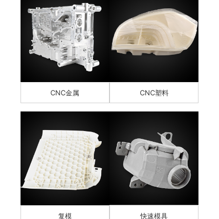
CNC金属
CNC塑料
复模
快速模具