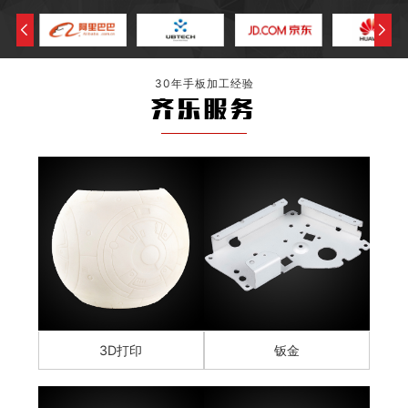
30年手板加工经验
齐乐服务
3D打印
钣金