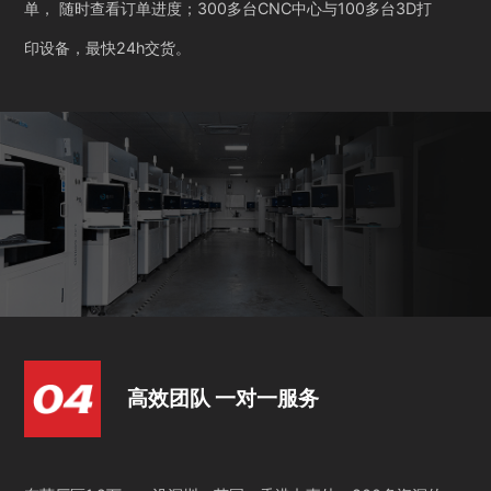
单， 随时查看订单进度；300多台CNC中心与100多台3D打
印设备，最快24h交货。
高效团队 一对一服务