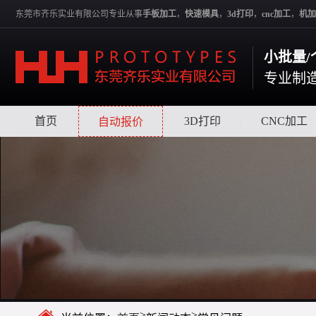
东莞市齐乐实业有限公司专业从事
手板加工
，
快速模具
，
3d打印
，
cnc加工
，
机加
小批量/
专业制
首页
|
|
3D打印
|
CNC加工
自动报价
>
>