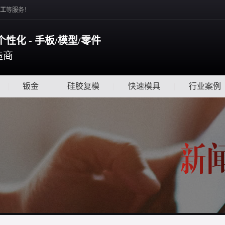
工
等服务！
个性化 - 手板/模型/零件
造商
|
钣金
|
硅胶复模
|
快速模具
|
行业案例