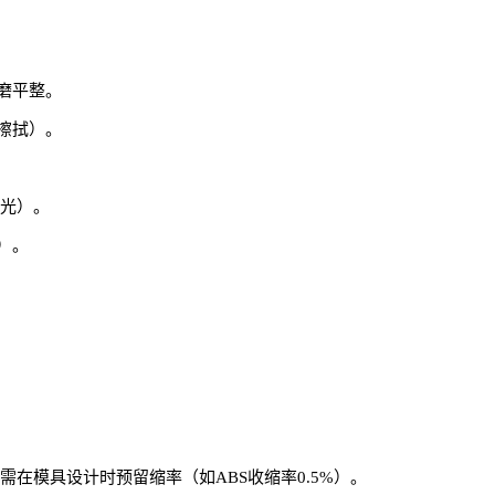
磨平整。
擦拭）。
亮光）。
）。
在模具设计时预留缩率（如ABS收缩率0.5%）。