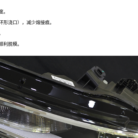
度。
环形浇口），减少熔接痕。
。
顺利脱模。