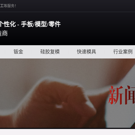
工
等服务！
个性化 - 手板/模型/零件
造商
|
钣金
|
硅胶复模
|
快速模具
|
行业案例