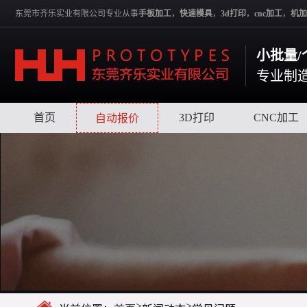
东莞市齐乐实业有限公司专业从事
手板加工
，
快速模具
，
3d打印
，
cnc加工
，
机加
小批量/
专业制
首页
|
|
3D打印
|
CNC加工
自动报价
>
>