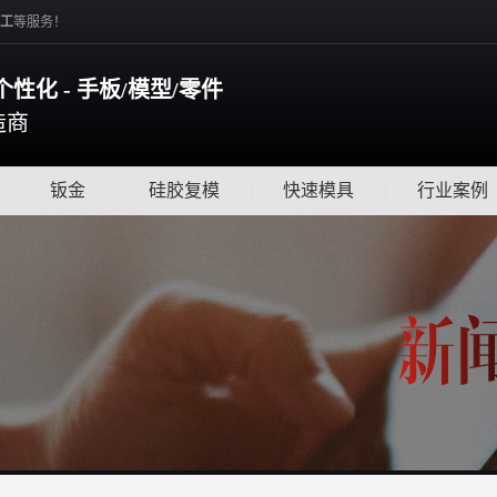
工
等服务！
个性化 - 手板/模型/零件
造商
|
钣金
|
硅胶复模
|
快速模具
|
行业案例