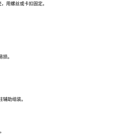
壳，用螺丝或卡扣固定。
易损。
位柱辅助组装。
构。