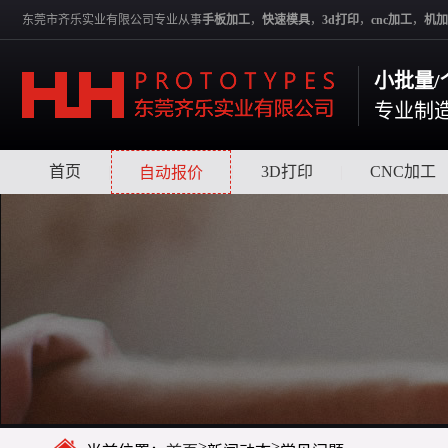
东莞市齐乐实业有限公司专业从事
手板加工
，
快速模具
，
3d打印
，
cnc加工
，
机加
小批量/
专业制
首页
|
|
3D打印
|
CNC加工
自动报价
>
>