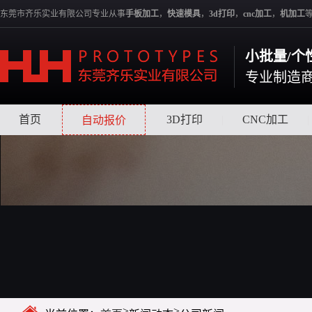
东莞市齐乐实业有限公司专业从事
手板加工
，
快速模具
，
3d打印
，
cnc加工
，
机加工
小批量/个性
专业制造
首页
|
|
3D打印
|
CNC加工
|
自动报价
>
>