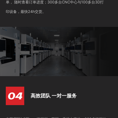
单， 随时查看订单进度；300多台CNC中心与100多台3D打
印设备，最快24h交货。
高效团队 一对一服务