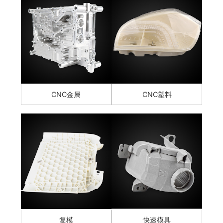
CNC金属
CNC塑料
复模
快速模具