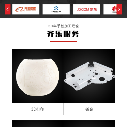
30年手板加工经验
齐乐服务
3D打印
钣金