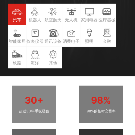
汽车
机器人
航空航天
无人机
家用电器
医疗器械
智能家居
仪表仪器
通讯设备
消费电子
照明
金融
铁路
海洋
其他
30+
98%
超过30年手板经验
98%的按时交货率