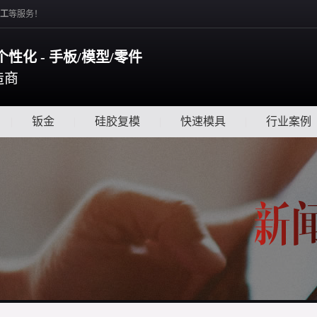
工
等服务！
个性化 - 手板/模型/零件
造商
|
钣金
|
硅胶复模
|
快速模具
|
行业案例