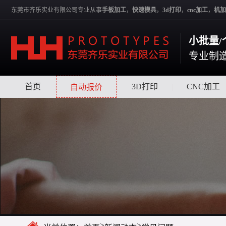
东莞市齐乐实业有限公司专业从事
手板加工
，
快速模具
，
3d打印
，
cnc加工
，
机加
小批量/
专业制
首页
|
|
3D打印
|
CNC加工
自动报价
>
>