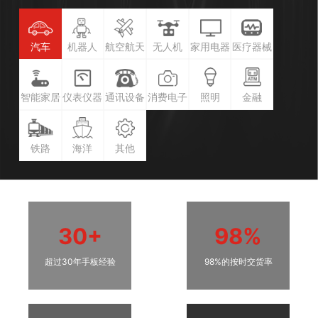
汽车
机器人
航空航天
无人机
家用电器
医疗器械
智能家居
仪表仪器
通讯设备
消费电子
照明
金融
铁路
海洋
其他
30+
98%
超过30年手板经验
98%的按时交货率