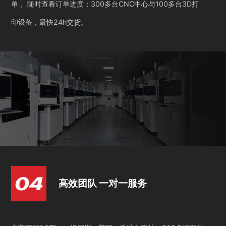
单， 随时查看订单进度；300多台CNC中心与100多台3D打
印设备，最快24h交货。
高效团队 一对一服务