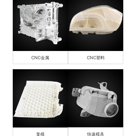
CNC金属
CNC塑料
复模
快速模具