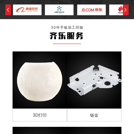
30年手板加工经验
齐乐服务
3D打印
钣金