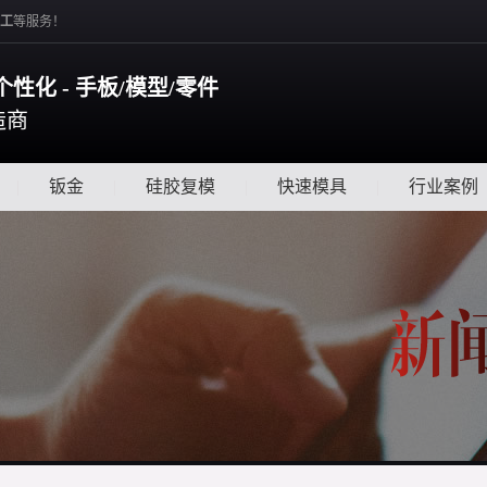
工
等服务！
个性化 - 手板/模型/零件
造商
|
钣金
|
硅胶复模
|
快速模具
|
行业案例