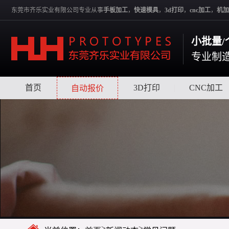
东莞市齐乐实业有限公司专业从事
手板加工
，
快速模具
，
3d打印
，
cnc加工
，
机加
小批量/
专业制
首页
|
|
3D打印
|
CNC加工
自动报价
>
>