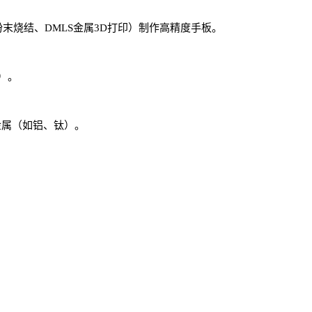
粉末烧结、DMLS金属3D打印）制作高精度手板。
）。
金属（如铝、钛）。