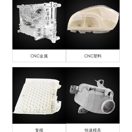
CNC金属
CNC塑料
复模
快速模具