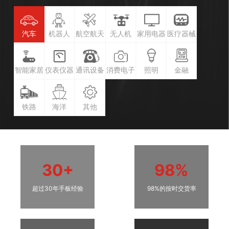
汽车
机器人
航空航天
无人机
家用电器
医疗器械
智能家居
仪表仪器
通讯设备
消费电子
照明
金融
铁路
海洋
其他
30+
98%
超过30年手板经验
98%的按时交货率