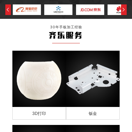
30年手板加工经验
齐乐服务
3D打印
钣金