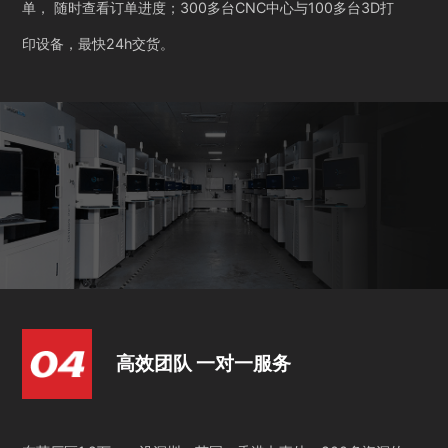
单， 随时查看订单进度；300多台CNC中心与100多台3D打
印设备，最快24h交货。
高效团队 一对一服务