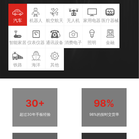
汽车
机器人
航空航天
无人机
家用电器
医疗器械
智能家居
仪表仪器
通讯设备
消费电子
照明
金融
铁路
海洋
其他
30+
98%
超过30年手板经验
98%的按时交货率