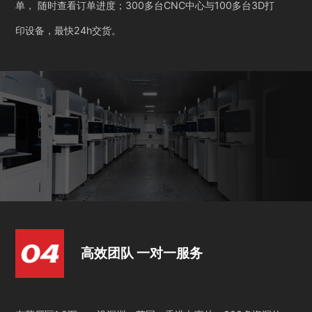
单， 随时查看订单进度；300多台CNC中心与100多台3D打
印设备，最快24h交货。
高效团队 一对一服务