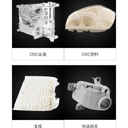
CNC金属
CNC塑料
复模
快速模具