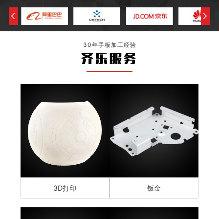
30年手板加工经验
齐乐服务
3D打印
钣金