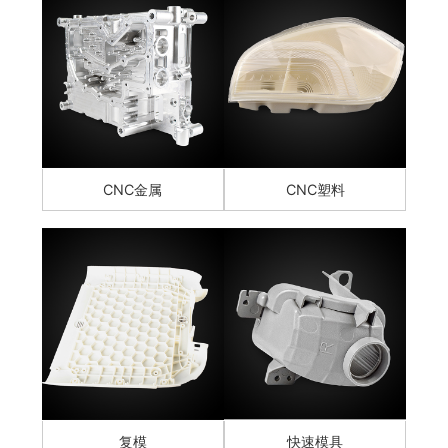
CNC金属
CNC塑料
复模
快速模具