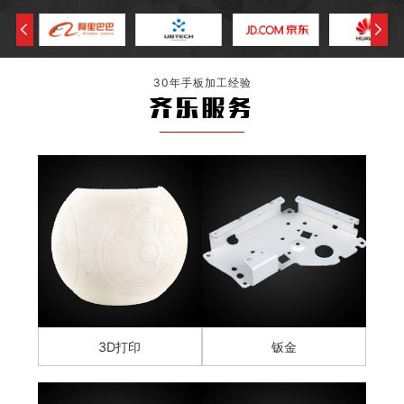
30年手板加工经验
齐乐服务
3D打印
钣金