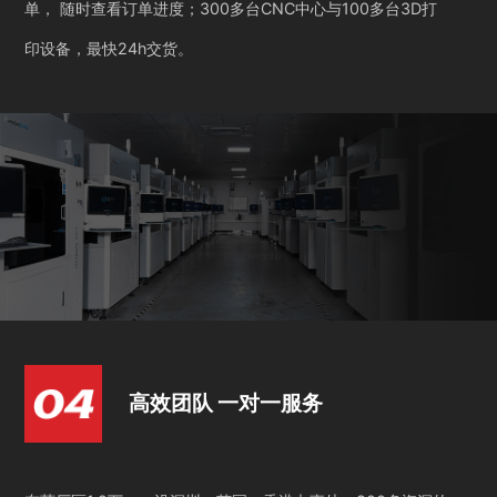
单， 随时查看订单进度；300多台CNC中心与100多台3D打
印设备，最快24h交货。
高效团队 一对一服务