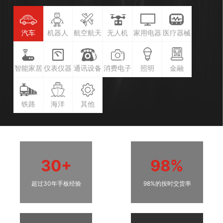
汽车
机器人
航空航天
无人机
家用电器
医疗器械
智能家居
仪表仪器
通讯设备
消费电子
照明
金融
铁路
海洋
其他
30+
98%
超过30年手板经验
98%的按时交货率