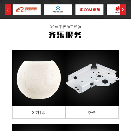
30年手板加工经验
齐乐服务
3D打印
钣金