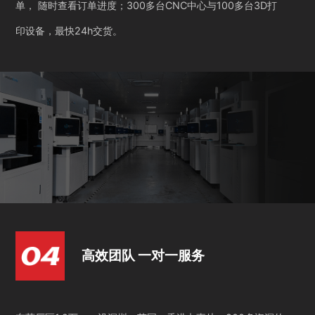
单， 随时查看订单进度；300多台CNC中心与100多台3D打
印设备，最快24h交货。
高效团队 一对一服务