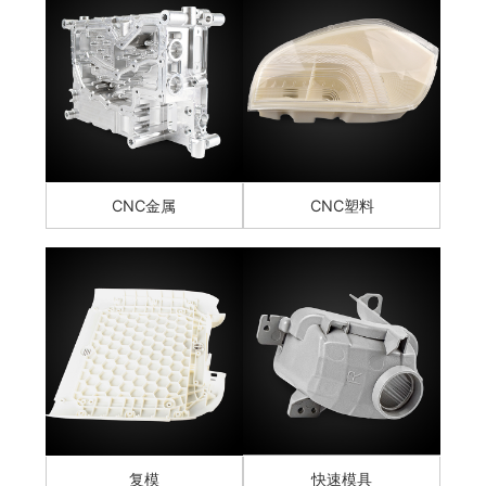
CNC金属
CNC塑料
复模
快速模具