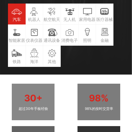
汽车
机器人
航空航天
无人机
家用电器
医疗器械
智能家居
仪表仪器
通讯设备
消费电子
照明
金融
铁路
海洋
其他
30+
98%
超过30年手板经验
98%的按时交货率