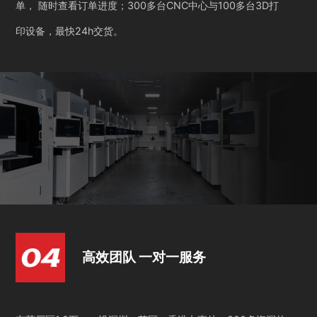
单， 随时查看订单进度；300多台CNC中心与100多台3D打
印设备，最快24h交货。
高效团队 一对一服务