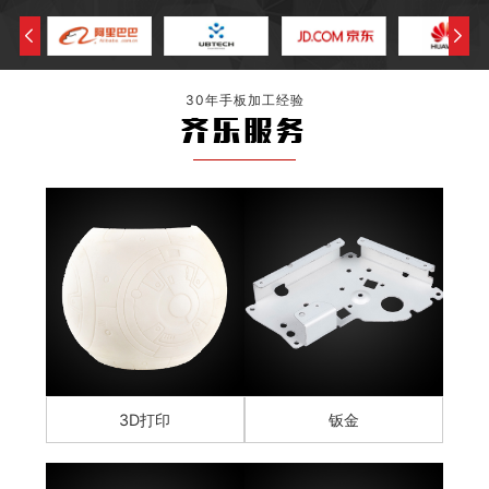
30年手板加工经验
齐乐服务
3D打印
钣金