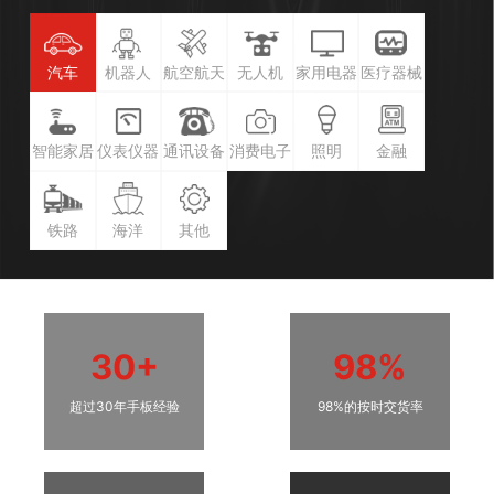
汽车
机器人
航空航天
无人机
家用电器
医疗器械
智能家居
仪表仪器
通讯设备
消费电子
照明
金融
铁路
海洋
其他
30+
98%
超过30年手板经验
98%的按时交货率