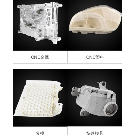
CNC金属
CNC塑料
复模
快速模具