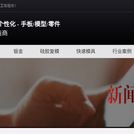
工
等服务！
个性化 - 手板/模型/零件
造商
|
钣金
|
硅胶复模
|
快速模具
|
行业案例