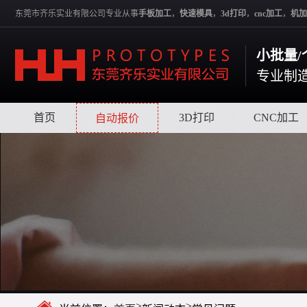
东莞市齐乐实业有限公司专业从事
手板加工
，
快速模具
，
3d打印
，
cnc加工
，
机加
小批量/
专业制
首页
|
|
3D打印
|
CNC加工
自动报价
>
>