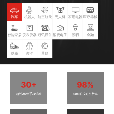
汽车
机器人
航空航天
无人机
家用电器
医疗器械
智能家居
仪表仪器
通讯设备
消费电子
照明
金融
铁路
海洋
其他
30+
98%
超过30年手板经验
98%的按时交货率