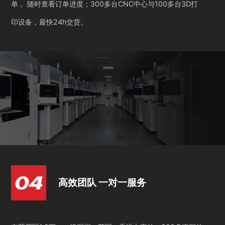
单， 随时查看订单进度；300多台CNC中心与100多台3D打
印设备，最快24h交货。
高效团队 一对一服务