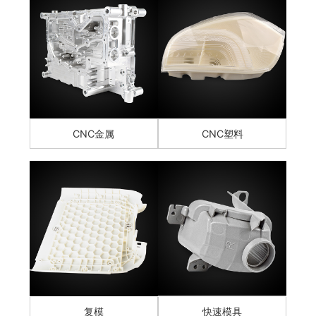
CNC金属
CNC塑料
复模
快速模具