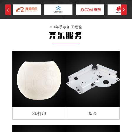
30年手板加工经验
齐乐服务
3D打印
钣金