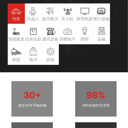
汽车
机器人
航空航天
无人机
家用电器
医疗器械
智能家居
仪表仪器
通讯设备
消费电子
照明
金融
铁路
海洋
其他
30+
98%
超过30年手板经验
98%的按时交货率