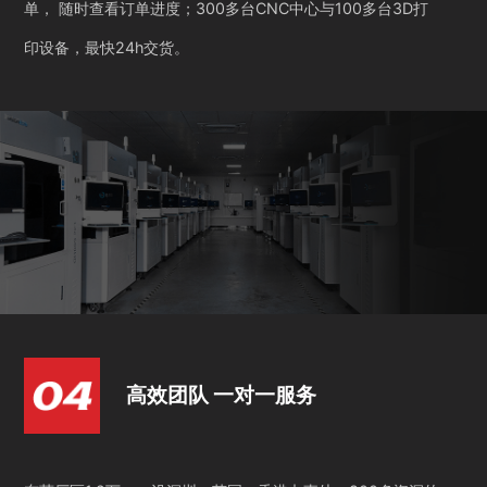
单， 随时查看订单进度；300多台CNC中心与100多台3D打
印设备，最快24h交货。
高效团队 一对一服务