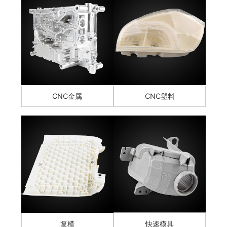
CNC金属
CNC塑料
复模
快速模具