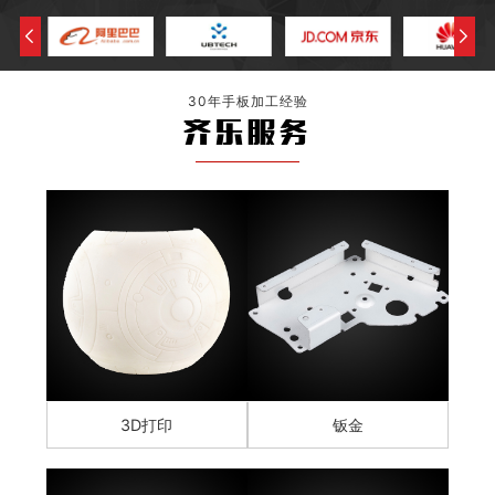
30年手板加工经验
齐乐服务
3D打印
钣金