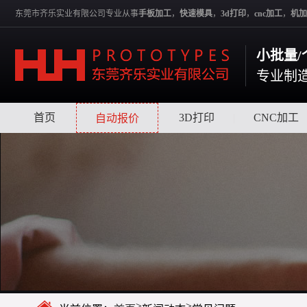
东莞市齐乐实业有限公司专业从事
手板加工
，
快速模具
，
3d打印
，
cnc加工
，
机加
小批量/
专业制
首页
|
|
3D打印
|
CNC加工
自动报价
>
>