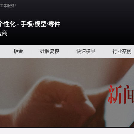
工
等服务！
个性化 - 手板/模型/零件
造商
|
钣金
|
硅胶复模
|
快速模具
|
行业案例