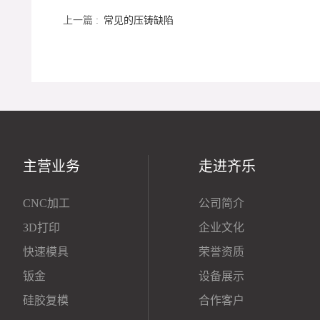
上一篇 :
常见的压铸缺陷
主营业务
走进齐乐
CNC加工
公司简介
3D打印
企业文化
快速模具
荣誉资质
钣金
设备展示
硅胶复模
合作客户