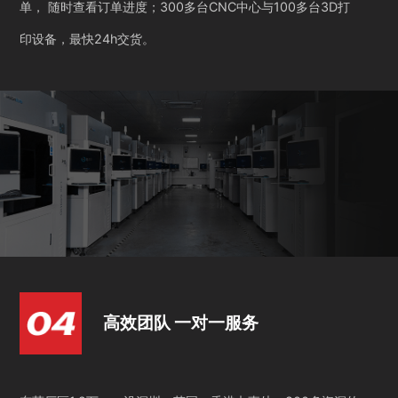
单， 随时查看订单进度；300多台CNC中心与100多台3D打
印设备，最快24h交货。
高效团队 一对一服务