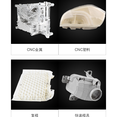
CNC金属
CNC塑料
复模
快速模具