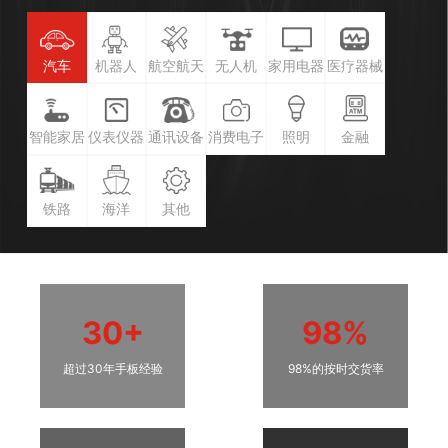
汽车
机器人
航空航天
无人机
家用电器
医疗器械
智能家居
仪表仪器
通讯设备
消费电子
照明
金融
铁路
海洋
其他
30+
98%
超过30年手板经验
98%的按时交货率