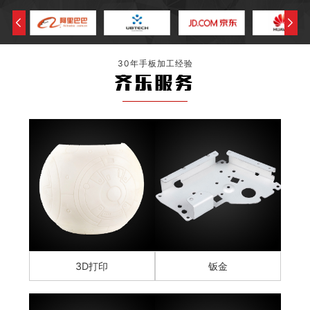
30年手板加工经验
齐乐服务
3D打印
钣金