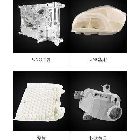
CNC金属
CNC塑料
复模
快速模具