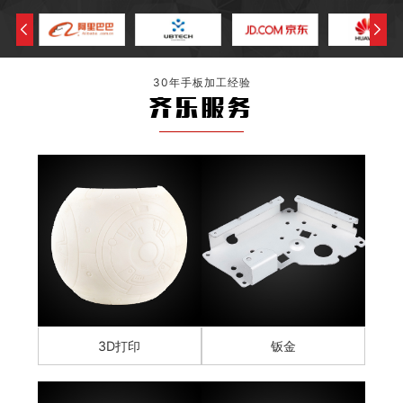
30年手板加工经验
齐乐服务
3D打印
钣金