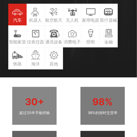
汽车
机器人
航空航天
无人机
家用电器
医疗器械
智能家居
仪表仪器
通讯设备
消费电子
照明
金融
铁路
海洋
其他
30+
98%
超过30年手板经验
98%的按时交货率