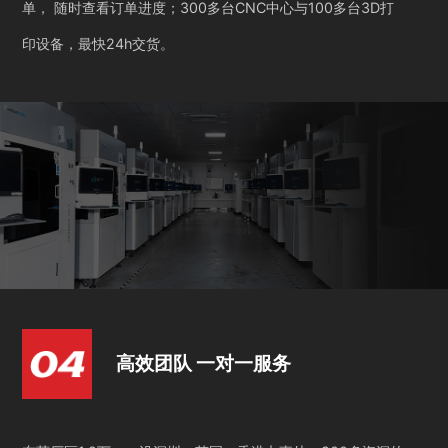
单， 随时查看订单进度；300多台CNC中心与100多台3D打
印设备，最快24h交货。
高效团队 一对一服务