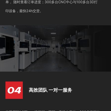
单， 随时查看订单进度；300多台CNC中心与100多台3D打
印设备，最快24h交货。
高效团队 一对一服务