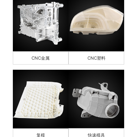
CNC金属
CNC塑料
复模
快速模具