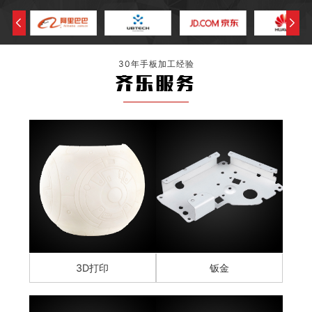
30年手板加工经验
齐乐服务
3D打印
钣金