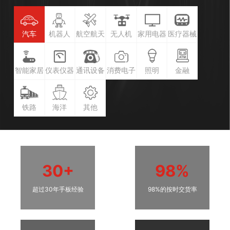
汽车
机器人
航空航天
无人机
家用电器
医疗器械
智能家居
仪表仪器
通讯设备
消费电子
照明
金融
铁路
海洋
其他
30+
98%
超过30年手板经验
98%的按时交货率