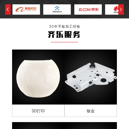
30年手板加工经验
齐乐服务
3D打印
钣金