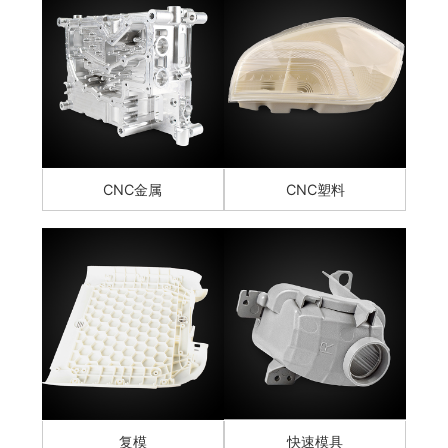
CNC金属
CNC塑料
复模
快速模具