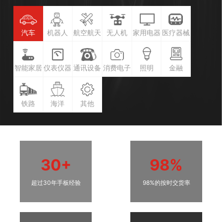
汽车
机器人
航空航天
无人机
家用电器
医疗器械
智能家居
仪表仪器
通讯设备
消费电子
照明
金融
铁路
海洋
其他
30+
98%
超过30年手板经验
98%的按时交货率