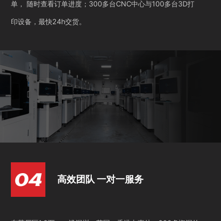
单， 随时查看订单进度；300多台CNC中心与100多台3D打
印设备，最快24h交货。
高效团队 一对一服务