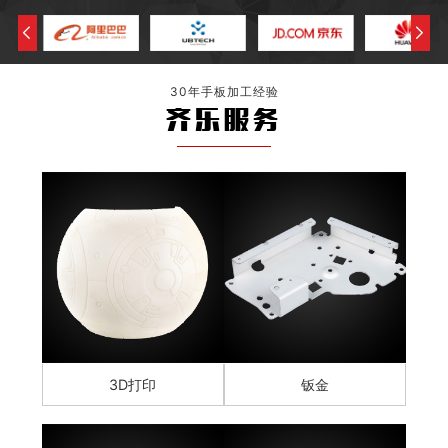
30年手板加工经验
齐乐服务
3D打印
钣金