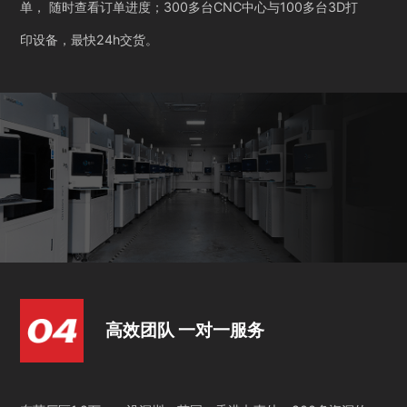
单， 随时查看订单进度；300多台CNC中心与100多台3D打
印设备，最快24h交货。
高效团队 一对一服务