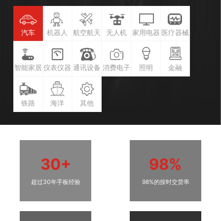
汽车
机器人
航空航天
无人机
家用电器
医疗器械
智能家居
仪表仪器
通讯设备
消费电子
照明
金融
铁路
海洋
其他
30+
98%
超过30年手板经验
98%的按时交货率