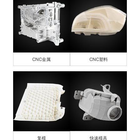
CNC金属
CNC塑料
复模
快速模具