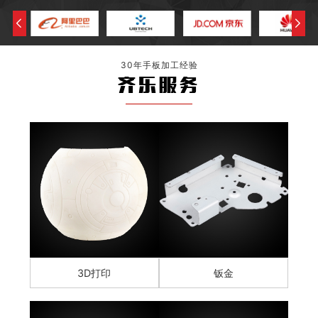
30年手板加工经验
齐乐服务
3D打印
钣金