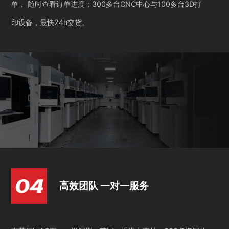
单， 随时查看订单进度；300多台CNC中心与100多台3D打
印设备，最快24h交货。
高效团队 一对一服务