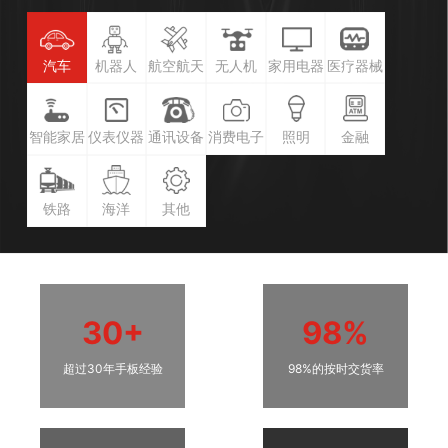
汽车
机器人
航空航天
无人机
家用电器
医疗器械
智能家居
仪表仪器
通讯设备
消费电子
照明
金融
铁路
海洋
其他
30+
98%
超过30年手板经验
98%的按时交货率