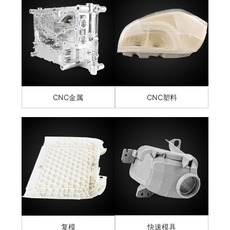
CNC金属
CNC塑料
复模
快速模具