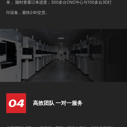
单， 随时查看订单进度；300多台CNC中心与100多台3D打
印设备，最快24h交货。
高效团队 一对一服务