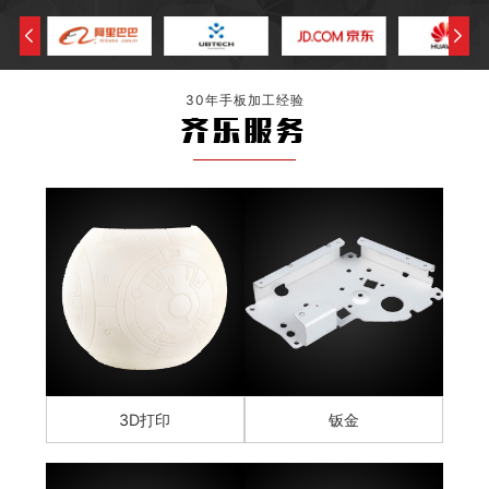
30年手板加工经验
齐乐服务
3D打印
钣金