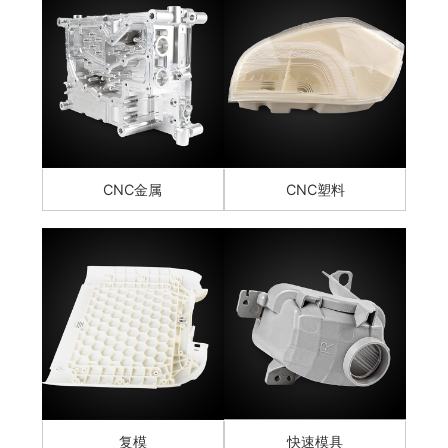
CNC金属
CNC塑料
复模
快速模具