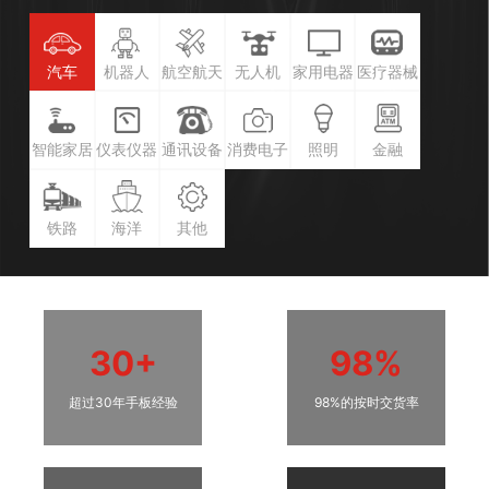
汽车
机器人
航空航天
无人机
家用电器
医疗器械
智能家居
仪表仪器
通讯设备
消费电子
照明
金融
铁路
海洋
其他
30+
98%
超过30年手板经验
98%的按时交货率