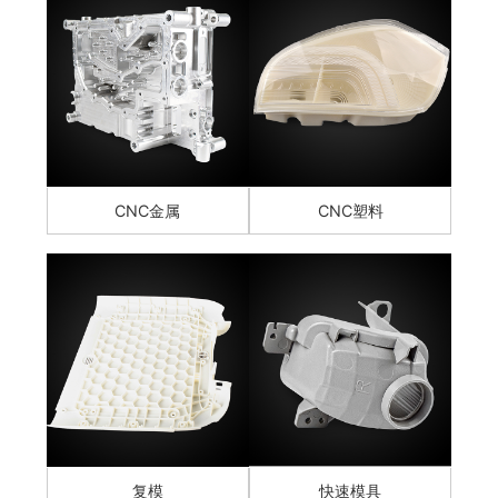
CNC金属
CNC塑料
复模
快速模具