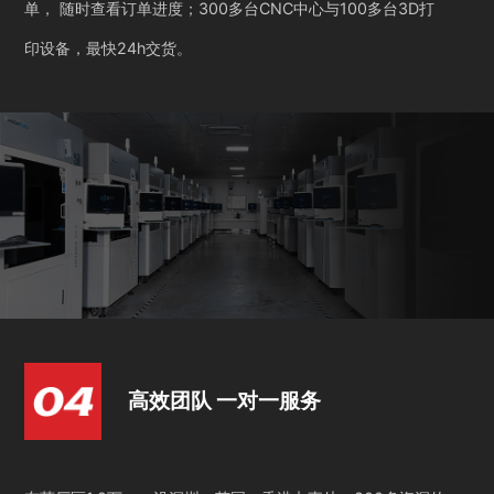
单， 随时查看订单进度；300多台CNC中心与100多台3D打
印设备，最快24h交货。
高效团队 一对一服务