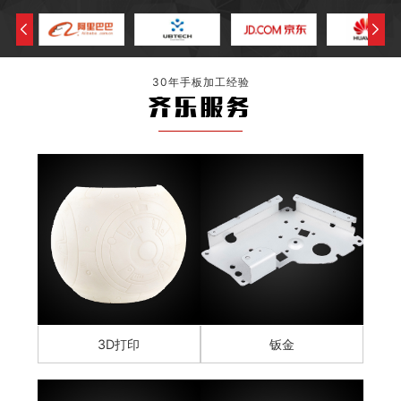
30年手板加工经验
齐乐服务
3D打印
钣金