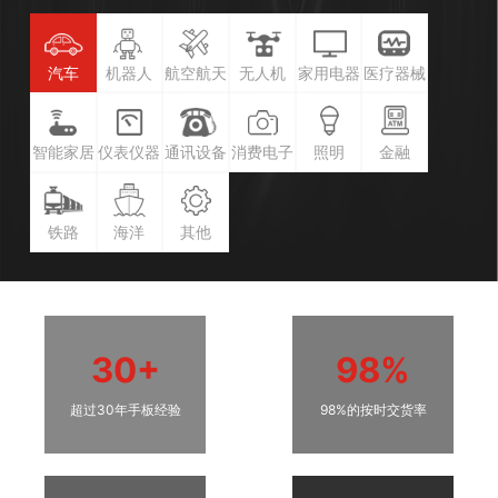
汽车
机器人
航空航天
无人机
家用电器
医疗器械
智能家居
仪表仪器
通讯设备
消费电子
照明
金融
铁路
海洋
其他
30+
98%
超过30年手板经验
98%的按时交货率