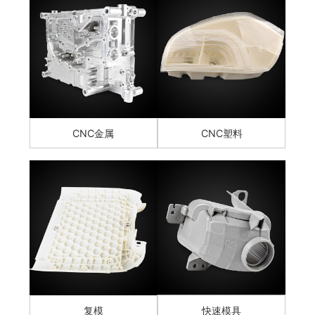
CNC金属
CNC塑料
复模
快速模具