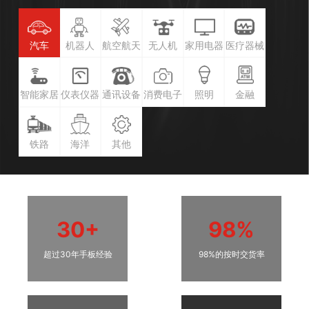
汽车
机器人
航空航天
无人机
家用电器
医疗器械
智能家居
仪表仪器
通讯设备
消费电子
照明
金融
铁路
海洋
其他
30+
98%
超过30年手板经验
98%的按时交货率