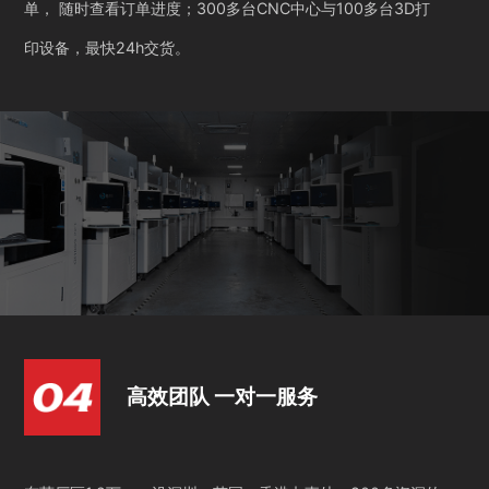
单， 随时查看订单进度；300多台CNC中心与100多台3D打
印设备，最快24h交货。
高效团队 一对一服务