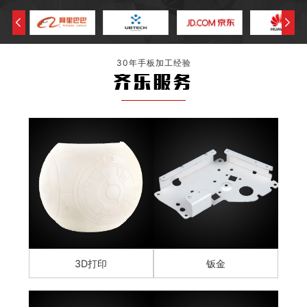
30年手板加工经验
齐乐服务
3D打印
钣金