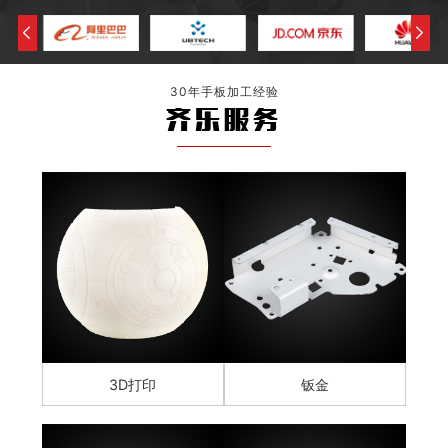
30年手板加工经验
齐乐服务
3D打印
钣金