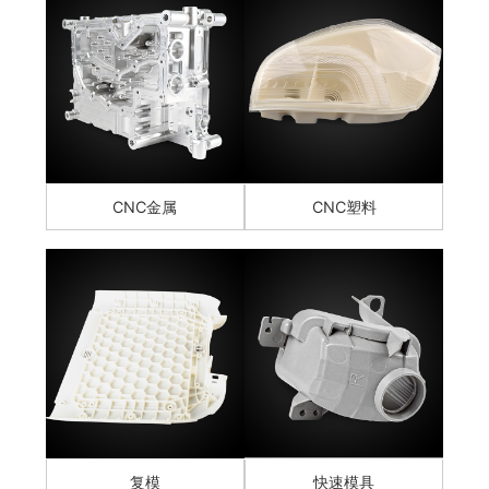
CNC金属
CNC塑料
复模
快速模具