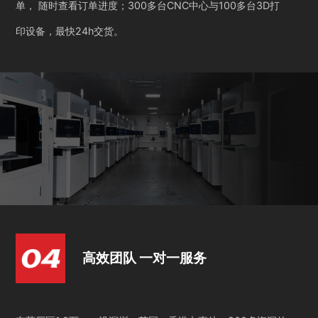
单， 随时查看订单进度；300多台CNC中心与100多台3D打
印设备，最快24h交货。
高效团队 一对一服务