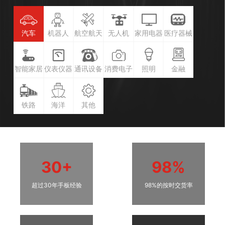
汽车
机器人
航空航天
无人机
家用电器
医疗器械
智能家居
仪表仪器
通讯设备
消费电子
照明
金融
铁路
海洋
其他
30+
98%
超过30年手板经验
98%的按时交货率