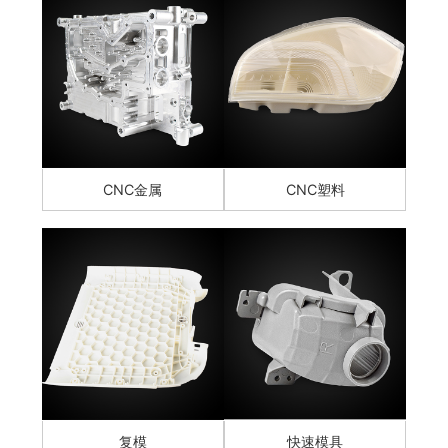
CNC金属
CNC塑料
复模
快速模具