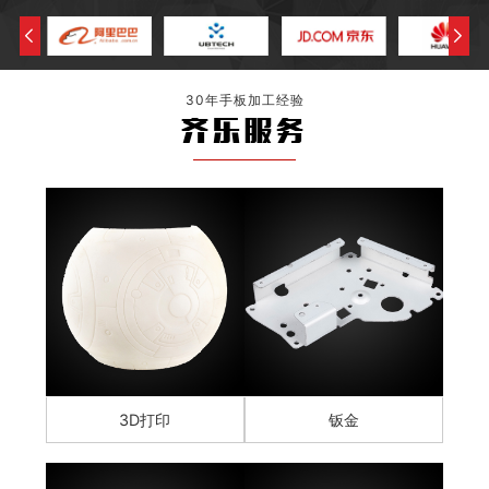
30年手板加工经验
齐乐服务
3D打印
钣金