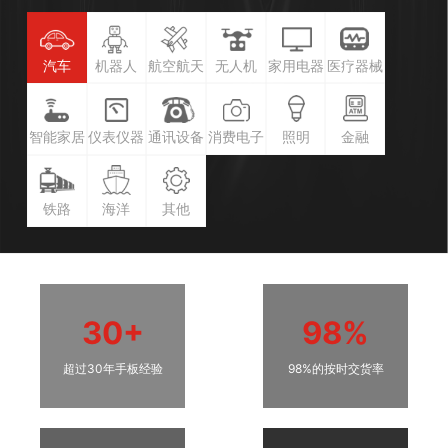
汽车
机器人
航空航天
无人机
家用电器
医疗器械
智能家居
仪表仪器
通讯设备
消费电子
照明
金融
铁路
海洋
其他
30+
98%
超过30年手板经验
98%的按时交货率