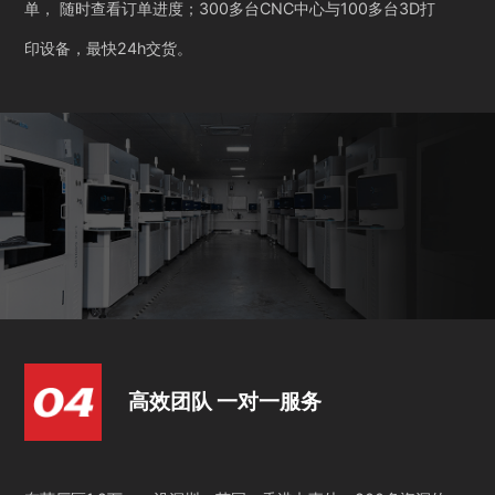
单， 随时查看订单进度；300多台CNC中心与100多台3D打
印设备，最快24h交货。
高效团队 一对一服务