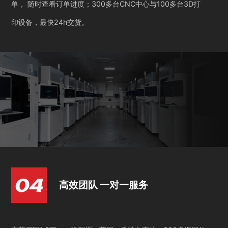
单， 随时查看订单进度；300多台CNC中心与100多台3D打
印设备，最快24h交货。
高效团队 一对一服务