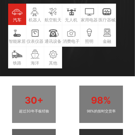
汽车
机器人
航空航天
无人机
家用电器
医疗器械
智能家居
仪表仪器
通讯设备
消费电子
照明
金融
铁路
海洋
其他
30+
98%
超过30年手板经验
98%的按时交货率