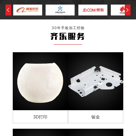
30年手板加工经验
齐乐服务
3D打印
钣金