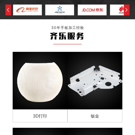
30年手板加工经验
齐乐服务
3D打印
钣金