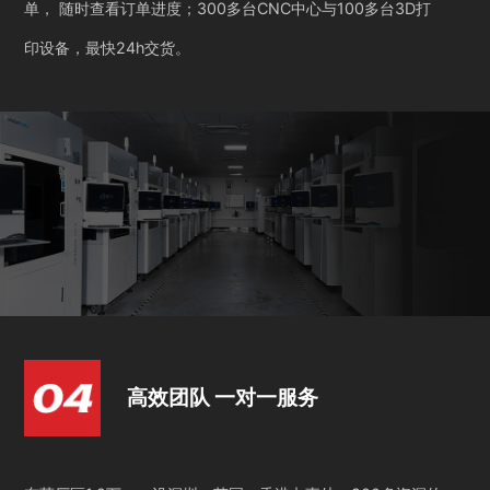
单， 随时查看订单进度；300多台CNC中心与100多台3D打
印设备，最快24h交货。
高效团队 一对一服务