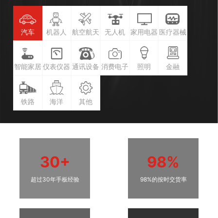
汽车
机器人
航空航天
无人机
家用电器
医疗器械
智能家居
仪表仪器
通讯设备
消费电子
照明
金融
铁路
海洋
其他
30+
98%
超过30年手板经验
98%的按时交货率