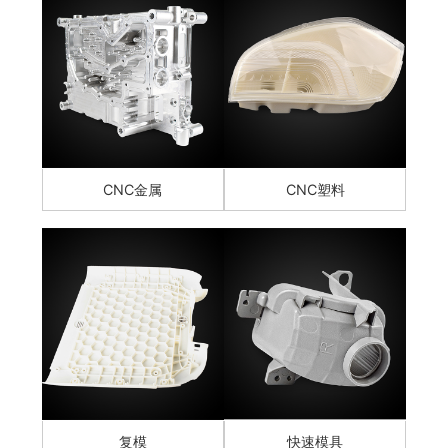
CNC金属
CNC塑料
复模
快速模具