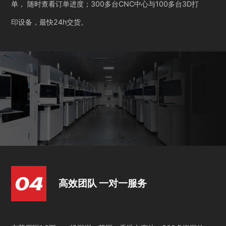
单， 随时查看订单进度；300多台CNC中心与100多台3D打
印设备，最快24h交货。
高效团队 一对一服务