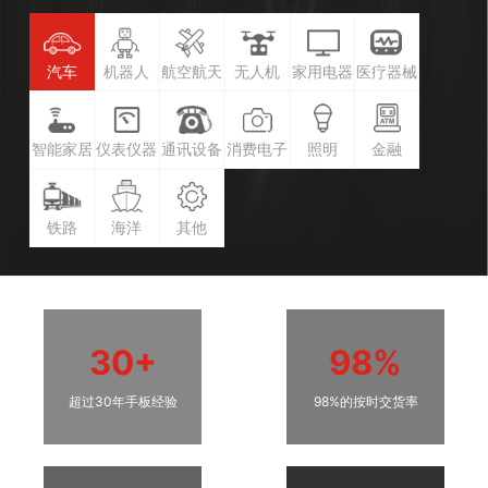
汽车
机器人
航空航天
无人机
家用电器
医疗器械
智能家居
仪表仪器
通讯设备
消费电子
照明
金融
铁路
海洋
其他
30+
98%
超过30年手板经验
98%的按时交货率