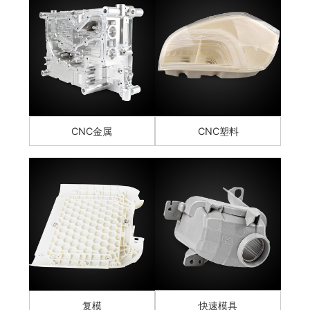
CNC金属
CNC塑料
复模
快速模具