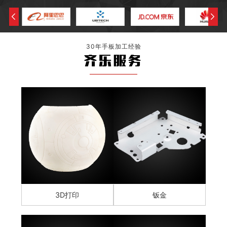
30年手板加工经验
齐乐服务
3D打印
钣金