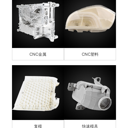
CNC金属
CNC塑料
复模
快速模具