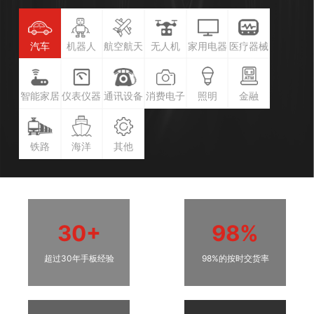
汽车
机器人
航空航天
无人机
家用电器
医疗器械
智能家居
仪表仪器
通讯设备
消费电子
照明
金融
铁路
海洋
其他
30+
98%
超过30年手板经验
98%的按时交货率