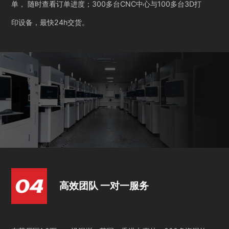
单， 随时查看订单进度；300多台CNC中心与100多台3D打
印设备，最快24h交货。
高效团队 一对一服务