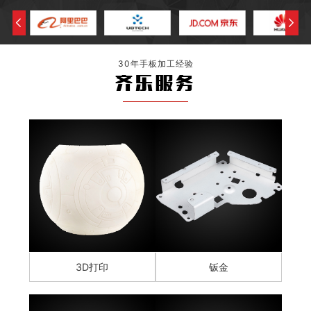
30年手板加工经验
齐乐服务
3D打印
钣金