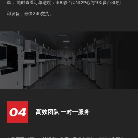
单， 随时查看订单进度；300多台CNC中心与100多台3D打
印设备，最快24h交货。
高效团队 一对一服务