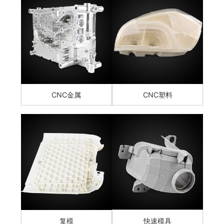
CNC金属
CNC塑料
复模
快速模具