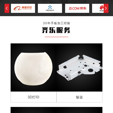
30年手板加工经验
齐乐服务
3D打印
钣金