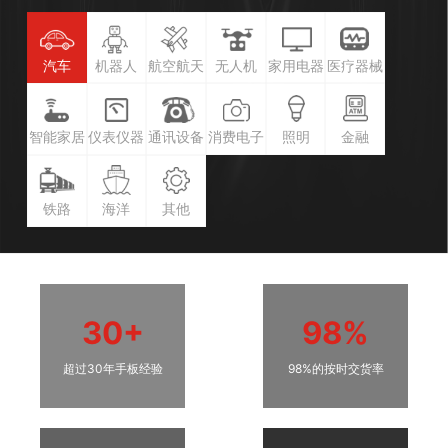
汽车
机器人
航空航天
无人机
家用电器
医疗器械
智能家居
仪表仪器
通讯设备
消费电子
照明
金融
铁路
海洋
其他
30+
98%
超过30年手板经验
98%的按时交货率