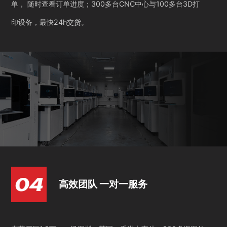
单， 随时查看订单进度；300多台CNC中心与100多台3D打
印设备，最快24h交货。
高效团队 一对一服务