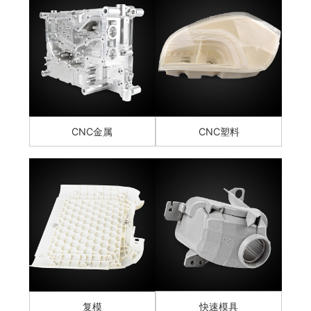
CNC金属
CNC塑料
复模
快速模具