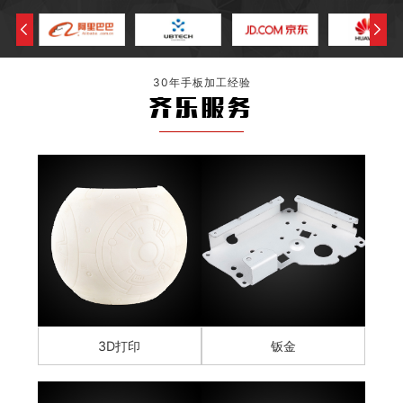
30年手板加工经验
齐乐服务
3D打印
钣金