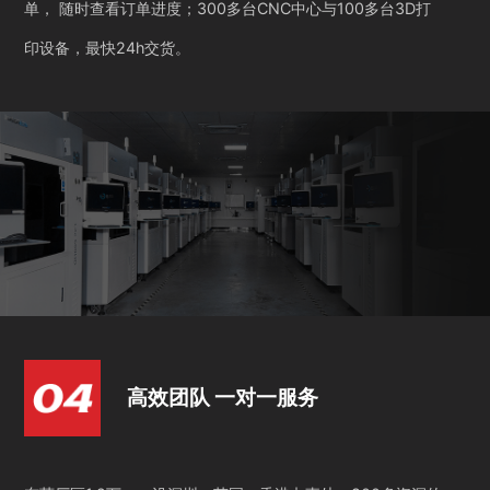
单， 随时查看订单进度；300多台CNC中心与100多台3D打
印设备，最快24h交货。
高效团队 一对一服务