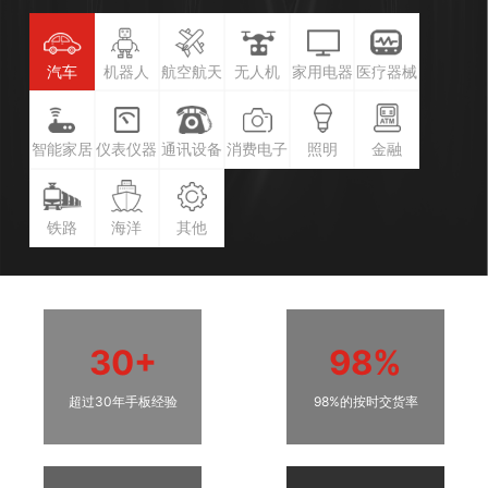
汽车
机器人
航空航天
无人机
家用电器
医疗器械
智能家居
仪表仪器
通讯设备
消费电子
照明
金融
铁路
海洋
其他
30+
98%
超过30年手板经验
98%的按时交货率