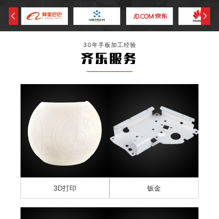
30年手板加工经验
齐乐服务
3D打印
钣金