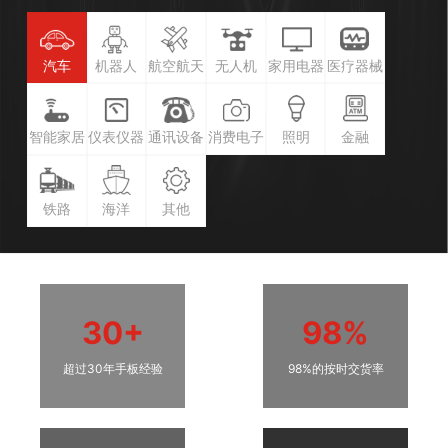
汽车
机器人
航空航天
无人机
家用电器
医疗器械
智能家居
仪表仪器
通讯设备
消费电子
照明
金融
铁路
海洋
其他
30+
98%
超过30年手板经验
98%的按时交货率