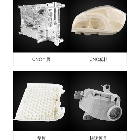
CNC金属
CNC塑料
复模
快速模具