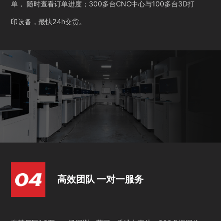
单， 随时查看订单进度；300多台CNC中心与100多台3D打
印设备，最快24h交货。
高效团队 一对一服务