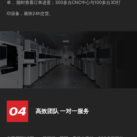
单， 随时查看订单进度；300多台CNC中心与100多台3D打
印设备，最快24h交货。
高效团队 一对一服务