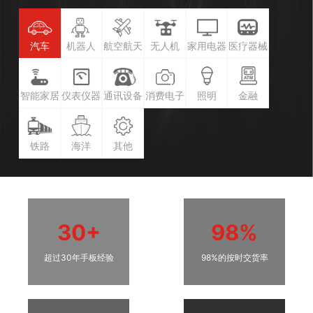
汽车
机器人
航空航天
无人机
家用电器
医疗器械
智能家居
仪表仪器
通讯设备
消费电子
照明
金融
铁路
海洋
其他
30+
98%
超过30年手板经验
98%的按时交货率