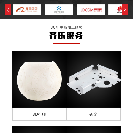
30年手板加工经验
齐乐服务
3D打印
钣金