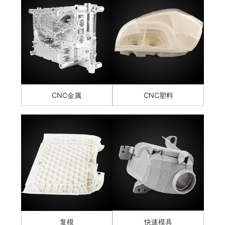
CNC金属
CNC塑料
复模
快速模具