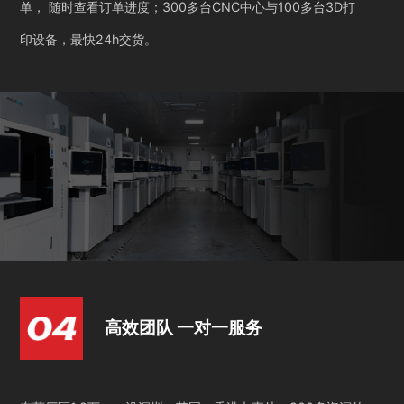
单， 随时查看订单进度；300多台CNC中心与100多台3D打
印设备，最快24h交货。
高效团队 一对一服务