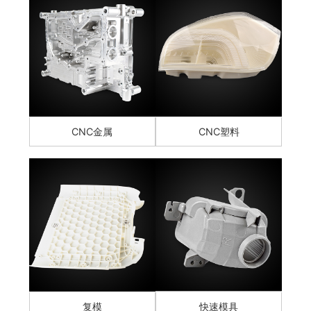
CNC金属
CNC塑料
复模
快速模具