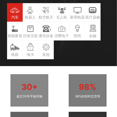
汽车
机器人
航空航天
无人机
家用电器
医疗器械
智能家居
仪表仪器
通讯设备
消费电子
照明
金融
铁路
海洋
其他
30+
98%
超过30年手板经验
98%的按时交货率