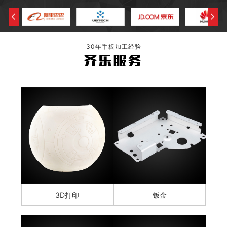
30年手板加工经验
齐乐服务
3D打印
钣金