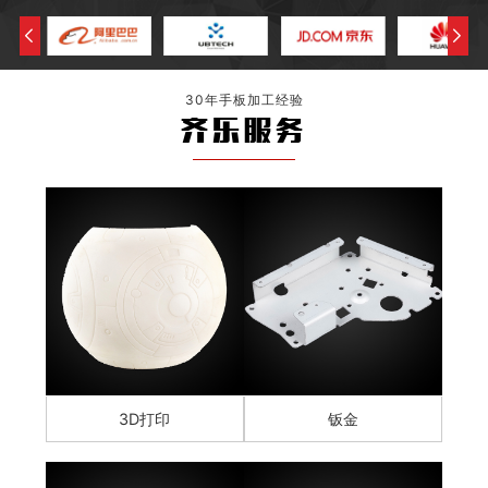
30年手板加工经验
齐乐服务
3D打印
钣金