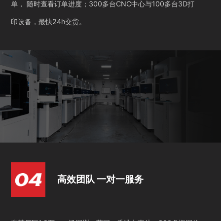
单， 随时查看订单进度；300多台CNC中心与100多台3D打
印设备，最快24h交货。
高效团队 一对一服务