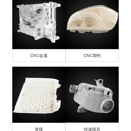
CNC金属
CNC塑料
复模
快速模具