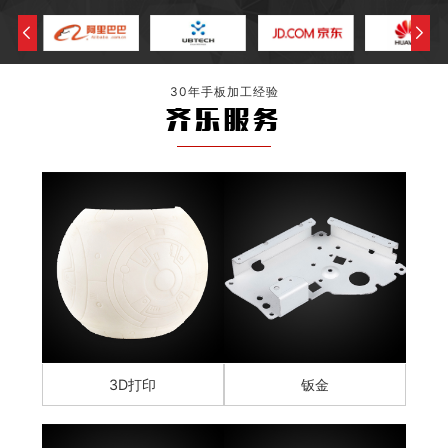
30年手板加工经验
齐乐服务
3D打印
钣金