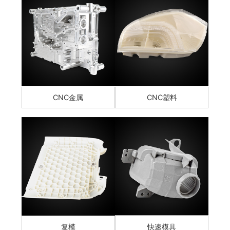
CNC金属
CNC塑料
复模
快速模具