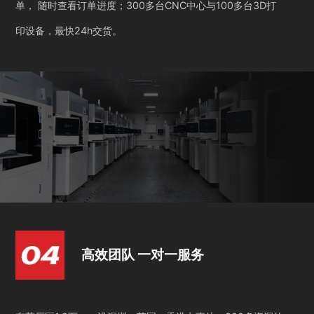
单， 随时查看订单进度；300多台CNC中心与100多台3D打
印设备，最快24h交货。
高效团队 一对一服务