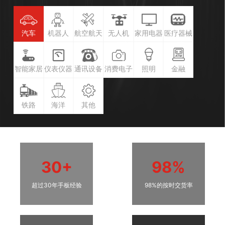
汽车
机器人
航空航天
无人机
家用电器
医疗器械
智能家居
仪表仪器
通讯设备
消费电子
照明
金融
铁路
海洋
其他
30+
98%
超过30年手板经验
98%的按时交货率