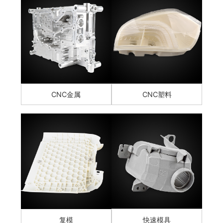
CNC金属
CNC塑料
复模
快速模具