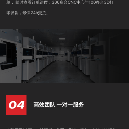
单， 随时查看订单进度；300多台CNC中心与100多台3D打
印设备，最快24h交货。
高效团队 一对一服务