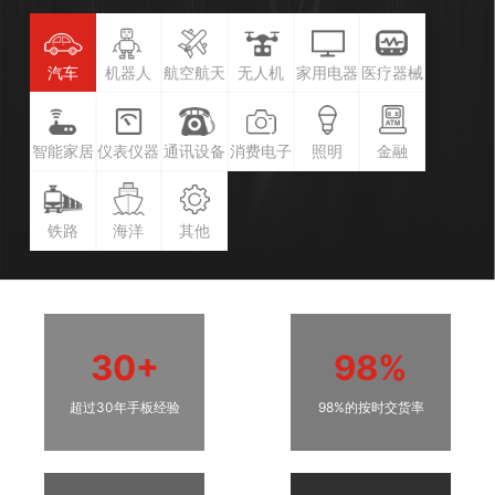
汽车
机器人
航空航天
无人机
家用电器
医疗器械
智能家居
仪表仪器
通讯设备
消费电子
照明
金融
铁路
海洋
其他
30+
98%
超过30年手板经验
98%的按时交货率