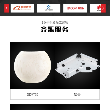
30年手板加工经验
齐乐服务
3D打印
钣金