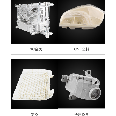
CNC金属
CNC塑料
复模
快速模具