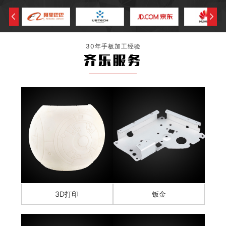
30年手板加工经验
齐乐服务
3D打印
钣金