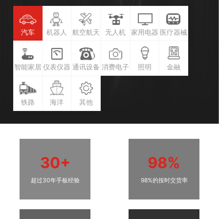
汽车
机器人
航空航天
无人机
家用电器
医疗器械
智能家居
仪表仪器
通讯设备
消费电子
照明
金融
铁路
海洋
其他
30+
98%
超过30年手板经验
98%的按时交货率