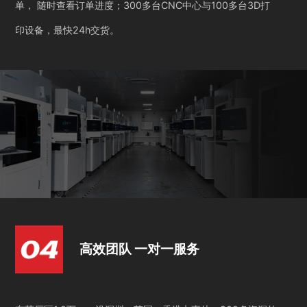
单， 随时查看订单进度；300多台CNC中心与100多台3D打
印设备，最快24h交货。
高效团队 一对一服务