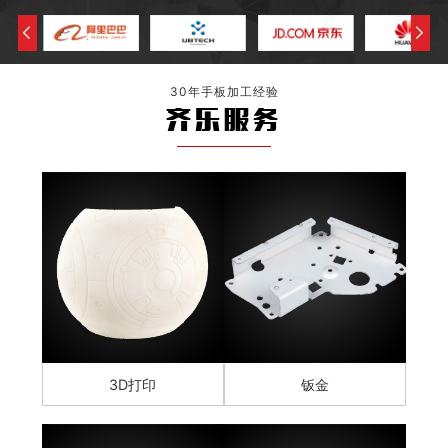
30年手板加工经验
齐乐服务
3D打印
钣金