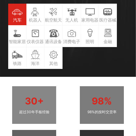
汽车
机器人
航空航天
无人机
家用电器
医疗器械
智能家居
仪表仪器
通讯设备
消费电子
照明
金融
铁路
海洋
其他
30+
98%
超过30年手板经验
98%的按时交货率