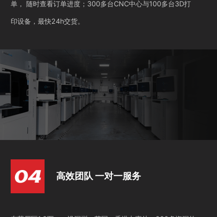
单， 随时查看订单进度；300多台CNC中心与100多台3D打
印设备，最快24h交货。
高效团队 一对一服务