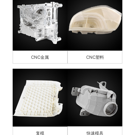
CNC金属
CNC塑料
复模
快速模具