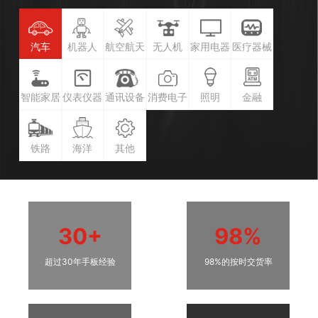
汽车
机器人
航空航天
无人机
家用电器
医疗器械
智能家居
仪表仪器
通讯设备
消费电子
照明
金融
铁路
海洋
其他
30+
98%
超过30年手板经验
98%的按时交货率