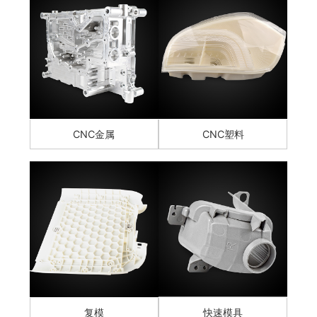
CNC金属
CNC塑料
复模
快速模具