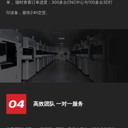
单， 随时查看订单进度；300多台CNC中心与100多台3D打
印设备，最快24h交货。
高效团队 一对一服务