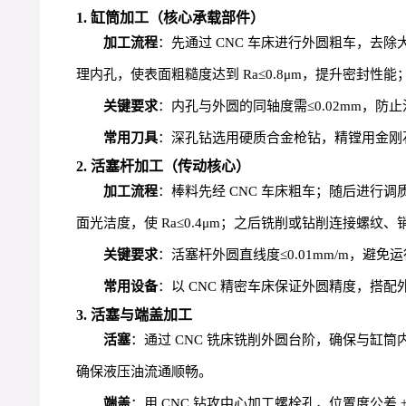
1. 缸筒加工（核心承载部件）
加工流程
：先通过 CNC 车床进行外圆粗车，去除
理内孔，使表面粗糙度达到 Ra≤0.8μm，提升密封
关键要求
：内孔与外圆的同轴度需≤0.02mm，防
常用刀具
：深孔钻选用硬质合金枪钻，精镗用金刚
2. 活塞杆加工（传动核心）
加工流程
：棒料先经 CNC 车床粗车；随后进行调质
面光洁度，使 Ra≤0.4μm；之后铣削或钻削连接螺纹、
关键要求
：活塞杆外圆直线度≤0.01mm/m，
常用设备
：以 CNC 精密车床保证外圆精度，搭
3. 活塞与端盖加工
活塞
：通过 CNC 铣床铣削外圆台阶，确保与缸筒内
确保液压油流通顺畅。
端盖
：用 CNC 钻攻中心加工螺栓孔，位置度公差