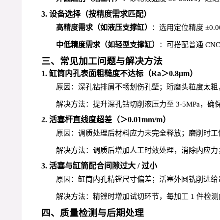
3. 设备选择（按精度需求匹配）
高精度需求（如液压支撑缸）
：选用定位精度 ±0
中低精度需求（如轻型支撑缸）
：可搭配普通 C
三、常见加工问题与解决方法
1. 缸筒内孔表面粗糙度不达标（Ra＞0.8μm）
原因：深孔钻排屑不畅划伤孔壁；珩磨头粒度太粗
解决方法：提升深孔钻切削液压力至 3-5MPa，确
2. 活塞杆直线度超差（＞0.01mm/m）
原因：调质处理后材料应力未完全释放；磨削时工
解决方法：调质后增加人工时效处理，消除内应力
3. 活塞与缸筒配合间隙过大 / 过小
原因：缸筒内孔精镗尺寸偏差；活塞外圆铣削进给
解决方法：精镗时增加试切环节，每加工 1 件检测
四、质量检测与后期处理