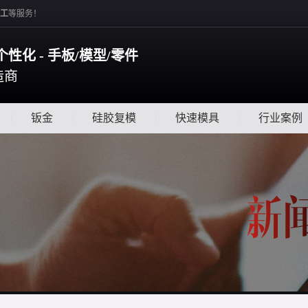
工
等服务！
个性化 - 手板/模型/零件
造商
|
钣金
|
硅胶复模
|
快速模具
|
行业案例