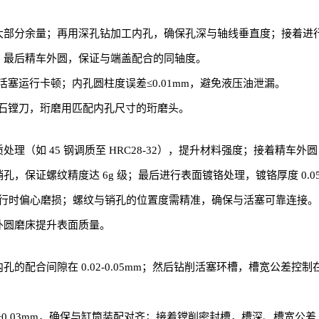
大部分余量；再用深孔钻加工内孔，确保孔深与轴线垂直度；接着进行内孔
性能；最后精车外圆，保证与端盖配合的同轴度。
止活塞运行卡顿；内孔圆柱度误差≤0.01mm，避免液压油泄漏。
石镗刀，珩磨用匹配内孔尺寸的珩磨头。
处理（如 45 钢调质至 HRC28-32），提升材料强度；接着精车外
销孔，保证螺纹精度达 6g 级；最后进行表面镀铬处理，镀铬厚度 0.0
避免运行时偏心磨损；螺纹与销孔的位置度需精准，确保与活塞可靠连接。
配外圆磨床提升表面质量。
孔的配合间隙在 0.02-0.05mm；然后钻削活塞环槽，槽宽公差控制
 ±0.03mm，确保与缸筒装配对齐；接着镗削密封槽，槽深、槽宽公差