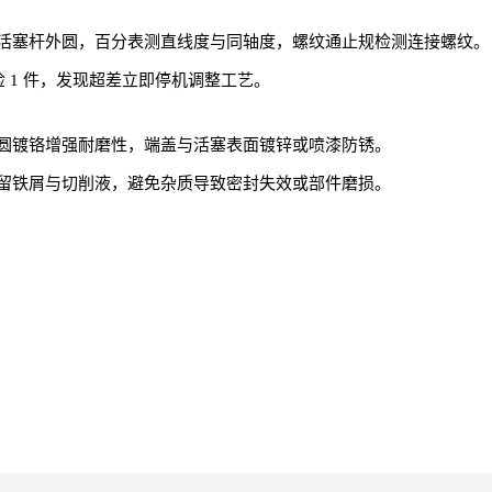
活塞杆外圆，百分表测直线度与同轴度，螺纹通止规检测连接螺纹。
检 1 件，发现超差立即停机调整工艺。
圆镀铬增强耐磨性，端盖与活塞表面镀锌或喷漆防锈。
留铁屑与切削液，避免杂质导致密封失效或部件磨损。