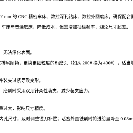
.001mm 的 CNC 精密车床、数控深孔钻床、数控外圆磨床，确保配
NC 车床与普通磨床，降低成本，但需增加抽检频率，避免尺寸超差。
，无法细化表面。
保排屑顺畅；更换更细粒度的珩磨头（如从 200# 换为 400#），适
件装夹过紧导致变形。
；磨削时采用双顶针柔性装夹，减少装夹应力。
量过大，影响尺寸精度。
内孔尺寸，及时调整镗刀补偿；活塞外圆铣削时将进给量降至 0.08m