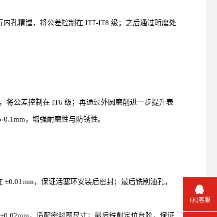
精镗，将公差控制在 IT7-IT8 级；之后通过珩磨处
圆，将公差控制在 IT6 级；再通过外圆磨削进一步提升表
5-0.1mm，增强耐磨性与防锈性。
在 ±0.01mm，保证活塞环安装后密封；最后铣削油孔，
QQ客服
 ±0.02mm，适配密封圈尺寸；最后铣削定位台阶，保证