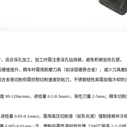
韧性好，适合深孔加工，加工时需注意深孔钻排屑，避免积屑划伤孔壁。
，调质后硬度提升，精车时需用耐磨刀具（如涂层硬质合金），减少刀具磨
不锈钢，铝合金易切削但需控制切削速度防粘刀，不锈钢韧性高需加强冷却防
80-120m/min，进给量 0.2-0.3mm/r，背吃刀量 2-5mm；精车切削速度
in，进给量 0.05-0.1mm/r，需用高压切削液（如乳化液）强制排屑并
给量 0.005-0.01mm / 次，磨削后需低温时效处理（200℃保温 2-