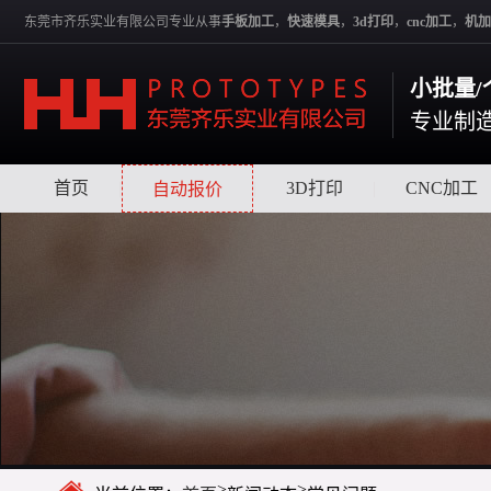
东莞市齐乐实业有限公司专业从事
手板加工
，
快速模具
，
3d打印
，
cnc加工
，
机加
小批量/
专业制
首页
|
|
3D打印
|
CNC加工
自动报价
>
>