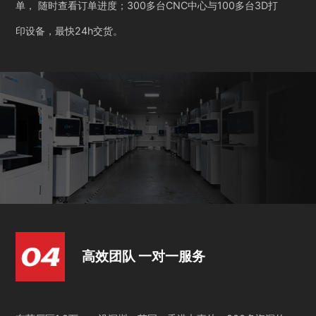
单， 随时查看订单进度；300多台CNC中心与100多台3D打
印设备，最快24h交货。
高效团队 一对一服务