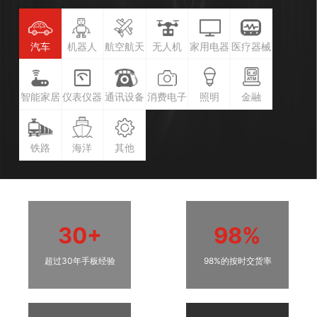
汽车
机器人
航空航天
无人机
家用电器
医疗器械
智能家居
仪表仪器
通讯设备
消费电子
照明
金融
铁路
海洋
其他
30+
98%
超过30年手板经验
98%的按时交货率