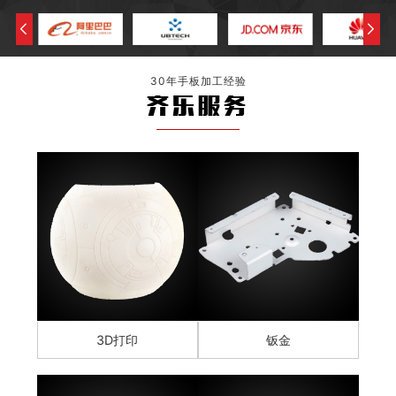
30年手板加工经验
齐乐服务
3D打印
钣金