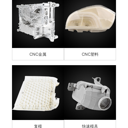
CNC金属
CNC塑料
复模
快速模具